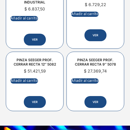
INDUSTRIAL
$
6.729,22
$
6.837,50
Añadir al carrito
Añadir al carrito
VER
VER
PINZA SEEGER PROF.
PINZA SEEGER PROF.
CERRAR RECTA 12″ 5082
CERRAR RECTA 9″ 5078
$
51.421,59
$
27.369,74
Añadir al carrito
Añadir al carrito
VER
VER