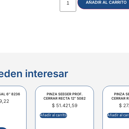
AÑADIR AL CARRITO
eden interesar
SAL 6″ 8236
PINZA SEEGER PROF.
PINZA S
CERRAR RECTA 12″ 5082
CERRAR R
9,22
$
51.421,59
$
27
Añadir al carrito
Añadir al car