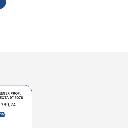
EEGER PROF.
ECTA 9″ 5078
.369,74
rito