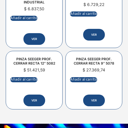
INDUSTRIAL
$
6.729,22
$
6.837,50
Añadir al carrito
Añadir al carrito
VER
VER
PINZA SEEGER PROF.
PINZA SEEGER PROF.
CERRAR RECTA 12″ 5082
CERRAR RECTA 9″ 5078
$
51.421,59
$
27.369,74
Añadir al carrito
Añadir al carrito
VER
VER