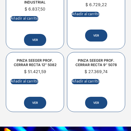
INDUSTRIAL
$
6.729,22
$
6.837,50
Añadir al carrito
Añadir al carrito
VER
VER
PINZA SEEGER PROF.
PINZA SEEGER PROF.
CERRAR RECTA 12″ 5082
CERRAR RECTA 9″ 5078
$
51.421,59
$
27.369,74
Añadir al carrito
Añadir al carrito
VER
VER