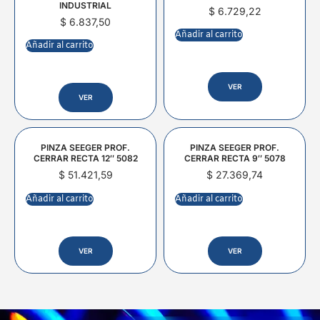
INDUSTRIAL
$
6.729,22
$
6.837,50
Añadir al carrito
Añadir al carrito
VER
VER
PINZA SEEGER PROF.
PINZA SEEGER PROF.
CERRAR RECTA 12″ 5082
CERRAR RECTA 9″ 5078
$
51.421,59
$
27.369,74
Añadir al carrito
Añadir al carrito
VER
VER