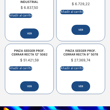
INDUSTRIAL
$
6.729,22
$
6.837,50
Añadir al carrito
Añadir al carrito
VER
VER
PINZA SEEGER PROF.
PINZA SEEGER PROF.
CERRAR RECTA 12″ 5082
CERRAR RECTA 9″ 5078
$
51.421,59
$
27.369,74
Añadir al carrito
Añadir al carrito
VER
VER