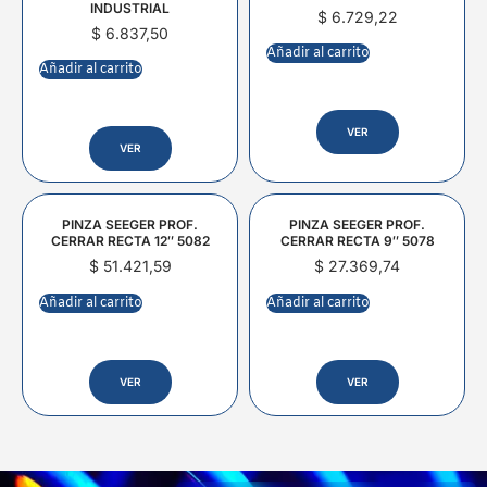
INDUSTRIAL
$
6.729,22
$
6.837,50
Añadir al carrito
Añadir al carrito
VER
VER
PINZA SEEGER PROF.
PINZA SEEGER PROF.
CERRAR RECTA 12″ 5082
CERRAR RECTA 9″ 5078
$
51.421,59
$
27.369,74
Añadir al carrito
Añadir al carrito
VER
VER