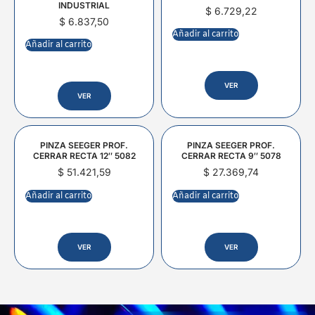
INDUSTRIAL
$
6.729,22
$
6.837,50
Añadir al carrito
Añadir al carrito
VER
VER
PINZA SEEGER PROF.
PINZA SEEGER PROF.
CERRAR RECTA 12″ 5082
CERRAR RECTA 9″ 5078
$
51.421,59
$
27.369,74
Añadir al carrito
Añadir al carrito
VER
VER