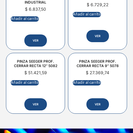
INDUSTRIAL
$
6.729,22
$
6.837,50
Añadir al carrito
Añadir al carrito
VER
VER
PINZA SEEGER PROF.
PINZA SEEGER PROF.
CERRAR RECTA 12″ 5082
CERRAR RECTA 9″ 5078
$
51.421,59
$
27.369,74
Añadir al carrito
Añadir al carrito
VER
VER