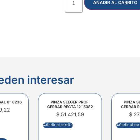
AÑADIR AL CARRITO
eden interesar
SAL 6″ 8236
PINZA SEEGER PROF.
PINZA S
CERRAR RECTA 12″ 5082
CERRAR R
9,22
$
51.421,59
$
27
Añadir al carrito
Añadir al car