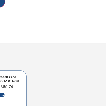
EEGER PROF.
ECTA 9″ 5078
.369,74
rito