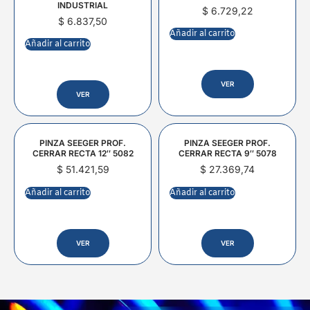
INDUSTRIAL
$
6.729,22
$
6.837,50
Añadir al carrito
Añadir al carrito
VER
VER
PINZA SEEGER PROF.
PINZA SEEGER PROF.
CERRAR RECTA 12″ 5082
CERRAR RECTA 9″ 5078
$
51.421,59
$
27.369,74
Añadir al carrito
Añadir al carrito
VER
VER