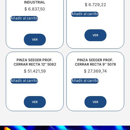
INDUSTRIAL
$
6.729,22
$
6.837,50
Añadir al carrito
Añadir al carrito
VER
VER
PINZA SEEGER PROF.
PINZA SEEGER PROF.
CERRAR RECTA 12″ 5082
CERRAR RECTA 9″ 5078
$
51.421,59
$
27.369,74
Añadir al carrito
Añadir al carrito
VER
VER