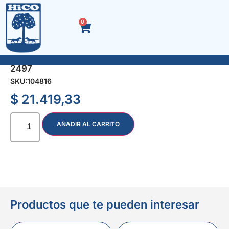
0
PUNTAS TORX x 15 Pzas. ENC 1/4 y 3/8 (10-60)
2497
SKU:
104816
$
21.419,33
AÑADIR AL CARRITO
Productos que te pueden interesar