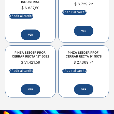
INDUSTRIAL
$
6.729,22
$
6.837,50
Añadir al carrito
Añadir al carrito
VER
VER
PINZA SEEGER PROF.
PINZA SEEGER PROF.
CERRAR RECTA 12″ 5082
CERRAR RECTA 9″ 5078
$
51.421,59
$
27.369,74
Añadir al carrito
Añadir al carrito
VER
VER