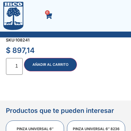
0
PUNTA TORX TAMPER T – 10 25 mm. 4638
SKU:
108241
$
897,14
AÑADIR AL CARRITO
Productos que te pueden interesar
PINZA UNIVERSAL 6″
PINZA UNIVERSAL 6″ 8236