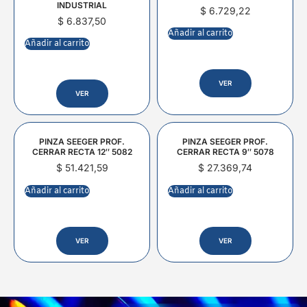
INDUSTRIAL
$
6.729,22
$
6.837,50
Añadir al carrito
Añadir al carrito
VER
VER
PINZA SEEGER PROF.
PINZA SEEGER PROF.
CERRAR RECTA 12″ 5082
CERRAR RECTA 9″ 5078
$
51.421,59
$
27.369,74
Añadir al carrito
Añadir al carrito
VER
VER