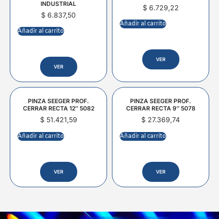
INDUSTRIAL
$
6.729,22
$
6.837,50
Añadir al carrito
Añadir al carrito
VER
VER
PINZA SEEGER PROF.
PINZA SEEGER PROF.
CERRAR RECTA 12″ 5082
CERRAR RECTA 9″ 5078
$
51.421,59
$
27.369,74
Añadir al carrito
Añadir al carrito
VER
VER