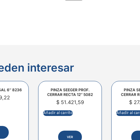
eden interesar
SAL 6″ 8236
PINZA SEEGER PROF.
PINZA S
CERRAR RECTA 12″ 5082
CERRAR R
9,22
$
51.421,59
$
27
Añadir al carrito
Añadir al car
VER