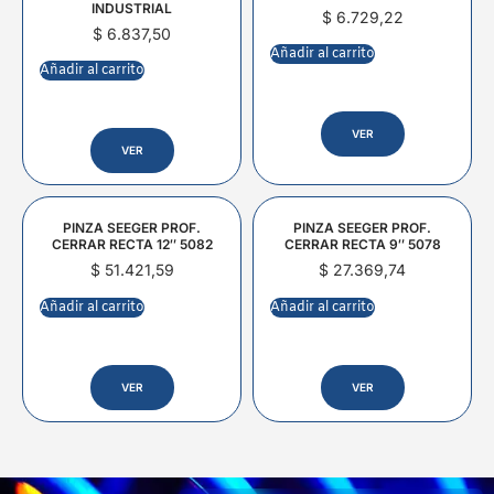
INDUSTRIAL
$
6.729,22
$
6.837,50
Añadir al carrito
Añadir al carrito
VER
VER
PINZA SEEGER PROF.
PINZA SEEGER PROF.
CERRAR RECTA 12″ 5082
CERRAR RECTA 9″ 5078
$
51.421,59
$
27.369,74
Añadir al carrito
Añadir al carrito
VER
VER