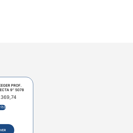
EEGER PROF.
ECTA 9″ 5078
.369,74
rito
VER