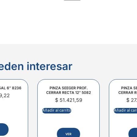
eden interesar
SAL 6″ 8236
PINZA SEEGER PROF.
PINZA S
CERRAR RECTA 12″ 5082
CERRAR R
9,22
$
51.421,59
$
27
Añadir al carrito
Añadir al car
VER