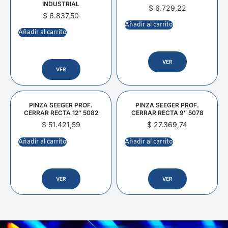
INDUSTRIAL
$
6.729,22
$
6.837,50
Añadir al carrito
Añadir al carrito
VER
VER
PINZA SEEGER PROF.
PINZA SEEGER PROF.
CERRAR RECTA 12″ 5082
CERRAR RECTA 9″ 5078
$
51.421,59
$
27.369,74
Añadir al carrito
Añadir al carrito
VER
VER