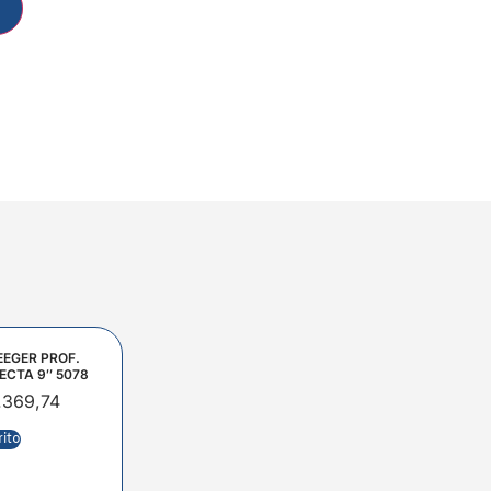
EEGER PROF.
ECTA 9″ 5078
.369,74
rito