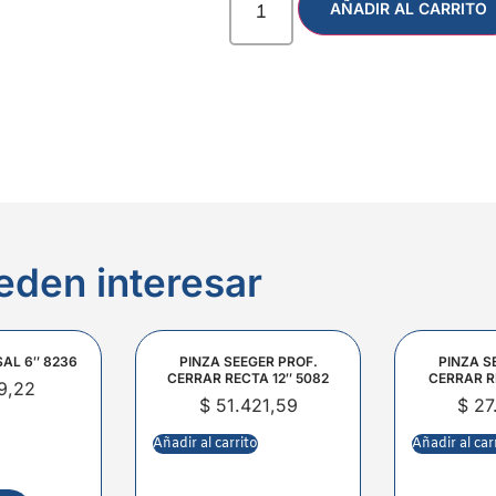
AÑADIR AL CARRITO
eden interesar
SAL 6″ 8236
PINZA SEEGER PROF.
PINZA S
CERRAR RECTA 12″ 5082
CERRAR R
9,22
$
51.421,59
$
27
Añadir al carrito
Añadir al car