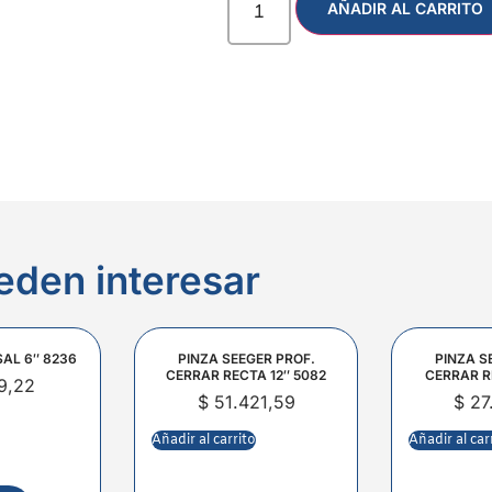
AÑADIR AL CARRITO
eden interesar
SAL 6″ 8236
PINZA SEEGER PROF.
PINZA S
CERRAR RECTA 12″ 5082
CERRAR R
9,22
$
51.421,59
$
27
Añadir al carrito
Añadir al car