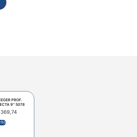
EEGER PROF.
ECTA 9″ 5078
.369,74
rito