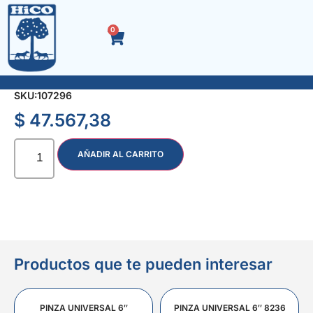
0
PICO PUNTA Y PALA 76 mm SIN CABO
SKU:
107296
$
47.567,38
AÑADIR AL CARRITO
Productos que te pueden interesar
PINZA UNIVERSAL 6″
PINZA UNIVERSAL 6″ 8236