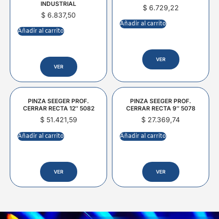
INDUSTRIAL
$
6.729,22
$
6.837,50
Añadir al carrito
Añadir al carrito
VER
VER
PINZA SEEGER PROF.
PINZA SEEGER PROF.
CERRAR RECTA 12″ 5082
CERRAR RECTA 9″ 5078
$
51.421,59
$
27.369,74
Añadir al carrito
Añadir al carrito
VER
VER