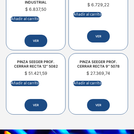
INDUSTRIAL
$
6.729,22
$
6.837,50
Añadir al carrito
Añadir al carrito
VER
VER
PINZA SEEGER PROF.
PINZA SEEGER PROF.
CERRAR RECTA 12″ 5082
CERRAR RECTA 9″ 5078
$
51.421,59
$
27.369,74
Añadir al carrito
Añadir al carrito
VER
VER