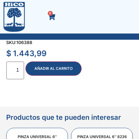
0
PICO P/DESAGOTE PILETA STD. 13903/0
SKU:
106388
$
1.443,99
AÑADIR AL CARRITO
Productos que te pueden interesar
PINZA UNIVERSAL 6″
PINZA UNIVERSAL 6″ 8236