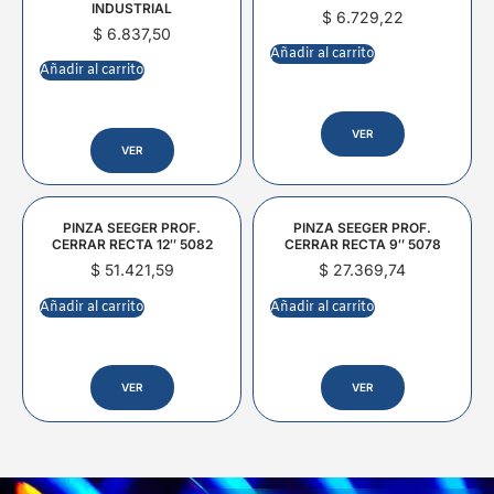
INDUSTRIAL
$
6.729,22
$
6.837,50
Añadir al carrito
Añadir al carrito
VER
VER
PINZA SEEGER PROF.
PINZA SEEGER PROF.
CERRAR RECTA 12″ 5082
CERRAR RECTA 9″ 5078
$
51.421,59
$
27.369,74
Añadir al carrito
Añadir al carrito
VER
VER