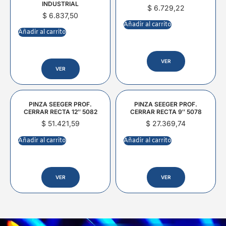
INDUSTRIAL
$
6.729,22
$
6.837,50
Añadir al carrito
Añadir al carrito
VER
VER
PINZA SEEGER PROF.
PINZA SEEGER PROF.
CERRAR RECTA 12″ 5082
CERRAR RECTA 9″ 5078
$
51.421,59
$
27.369,74
Añadir al carrito
Añadir al carrito
VER
VER