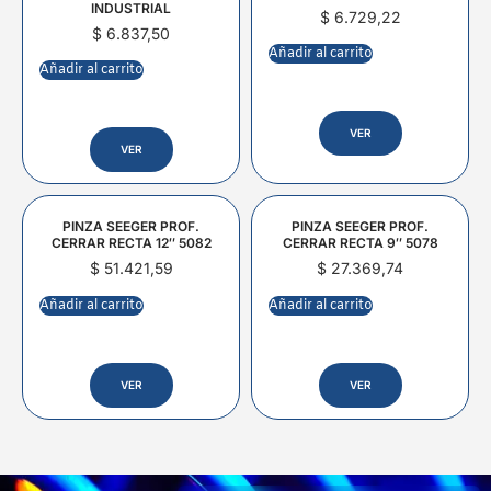
INDUSTRIAL
$
6.729,22
$
6.837,50
Añadir al carrito
Añadir al carrito
VER
VER
PINZA SEEGER PROF.
PINZA SEEGER PROF.
CERRAR RECTA 12″ 5082
CERRAR RECTA 9″ 5078
$
51.421,59
$
27.369,74
Añadir al carrito
Añadir al carrito
VER
VER