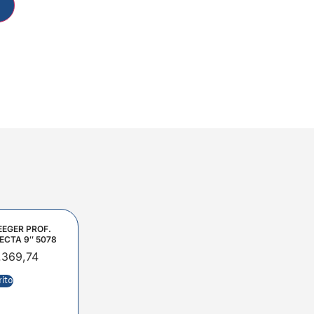
EEGER PROF.
ECTA 9″ 5078
.369,74
rito