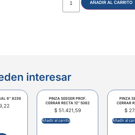
AÑADIR AL CARRITO
eden interesar
SAL 6″ 8236
PINZA SEEGER PROF.
PINZA S
CERRAR RECTA 12″ 5082
CERRAR R
9,22
$
51.421,59
$
27
Añadir al carrito
Añadir al car