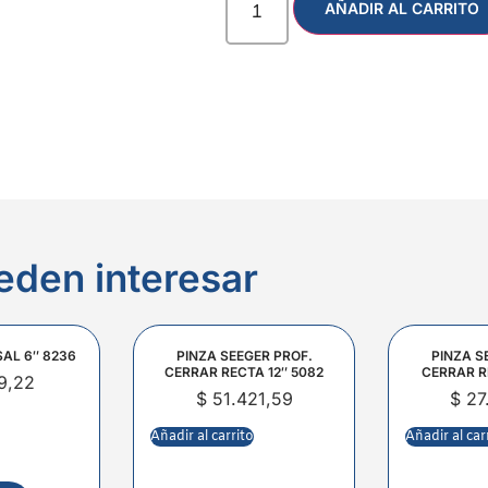
AÑADIR AL CARRITO
eden interesar
SAL 6″ 8236
PINZA SEEGER PROF.
PINZA S
CERRAR RECTA 12″ 5082
CERRAR R
9,22
$
51.421,59
$
27
Añadir al carrito
Añadir al car