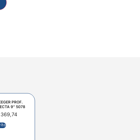
EEGER PROF.
ECTA 9″ 5078
.369,74
rito