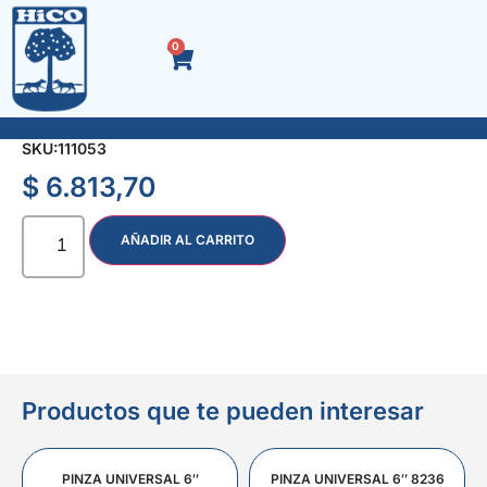
0
MECHA ENC. SDS 14 x 450 mm. 2749
SKU:
111053
$
6.813,70
AÑADIR AL CARRITO
Productos que te pueden interesar
PINZA UNIVERSAL 6″
PINZA UNIVERSAL 6″ 8236