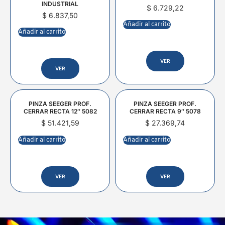
INDUSTRIAL
$
6.729,22
$
6.837,50
Añadir al carrito
Añadir al carrito
VER
VER
PINZA SEEGER PROF.
PINZA SEEGER PROF.
CERRAR RECTA 12″ 5082
CERRAR RECTA 9″ 5078
$
51.421,59
$
27.369,74
Añadir al carrito
Añadir al carrito
VER
VER