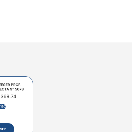
EEGER PROF.
ECTA 9″ 5078
.369,74
rito
VER