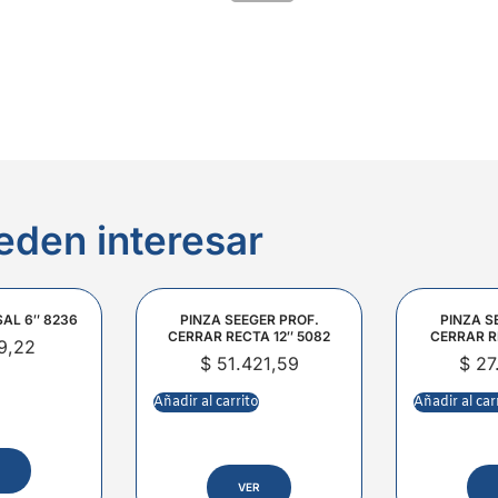
eden interesar
SAL 6″ 8236
PINZA SEEGER PROF.
PINZA S
CERRAR RECTA 12″ 5082
CERRAR R
9,22
$
51.421,59
$
27
Añadir al carrito
Añadir al car
VER