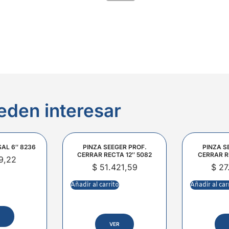
eden interesar
SAL 6″ 8236
PINZA SEEGER PROF.
PINZA S
CERRAR RECTA 12″ 5082
CERRAR R
9,22
$
51.421,59
$
27
Añadir al carrito
Añadir al car
VER