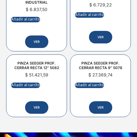
INDUSTRIAL
$
6.729,22
$
6.837,50
Añadir al carrito
Añadir al carrito
VER
VER
PINZA SEEGER PROF.
PINZA SEEGER PROF.
CERRAR RECTA 12″ 5082
CERRAR RECTA 9″ 5078
$
51.421,59
$
27.369,74
Añadir al carrito
Añadir al carrito
VER
VER