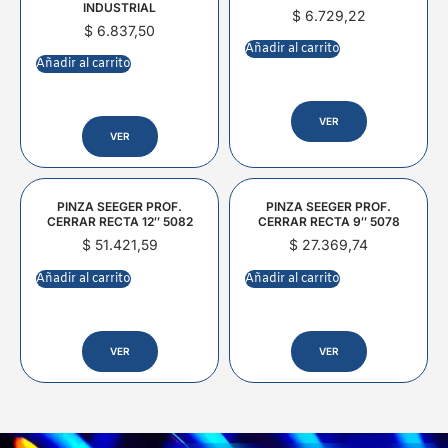
INDUSTRIAL
$
6.729,22
$
6.837,50
Añadir al carrito
Añadir al carrito
VER
VER
PINZA SEEGER PROF.
PINZA SEEGER PROF.
CERRAR RECTA 12″ 5082
CERRAR RECTA 9″ 5078
$
51.421,59
$
27.369,74
Añadir al carrito
Añadir al carrito
VER
VER