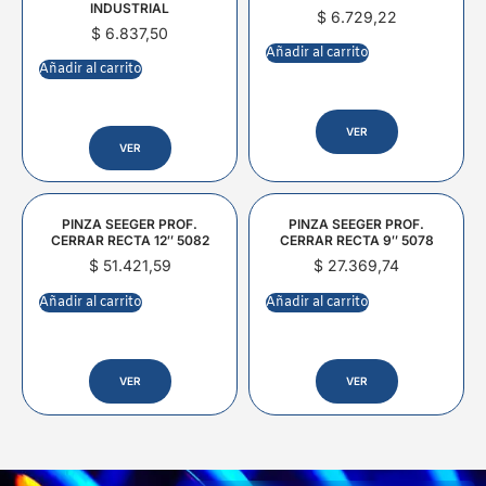
INDUSTRIAL
$
6.729,22
$
6.837,50
Añadir al carrito
Añadir al carrito
VER
VER
PINZA SEEGER PROF.
PINZA SEEGER PROF.
CERRAR RECTA 12″ 5082
CERRAR RECTA 9″ 5078
$
51.421,59
$
27.369,74
Añadir al carrito
Añadir al carrito
VER
VER