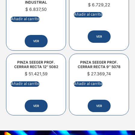
INDUSTRIAL
$
6.729,22
$
6.837,50
Añadir al carrito
Añadir al carrito
VER
VER
PINZA SEEGER PROF.
PINZA SEEGER PROF.
CERRAR RECTA 12″ 5082
CERRAR RECTA 9″ 5078
$
51.421,59
$
27.369,74
Añadir al carrito
Añadir al carrito
VER
VER