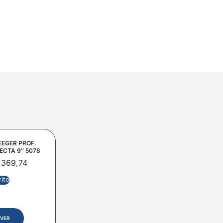
EEGER PROF.
ECTA 9″ 5078
.369,74
rito
VER