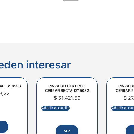
eden interesar
SAL 6″ 8236
PINZA SEEGER PROF.
PINZA S
CERRAR RECTA 12″ 5082
CERRAR R
9,22
$
51.421,59
$
27
Añadir al carrito
Añadir al car
VER