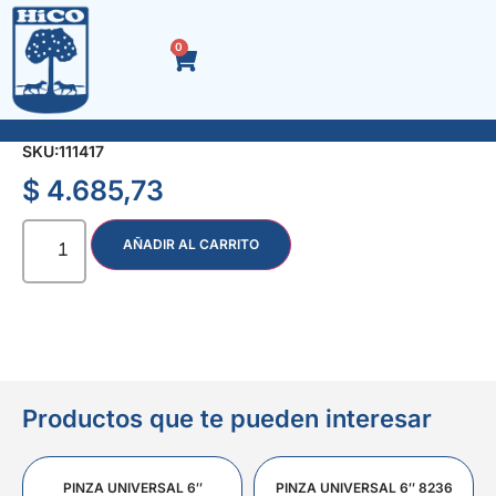
0
LLAVE T HEXAG. LARGA 14 mm. 6418
SKU:
111417
$
4.685,73
AÑADIR AL CARRITO
Productos que te pueden interesar
PINZA UNIVERSAL 6″
PINZA UNIVERSAL 6″ 8236