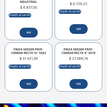
INDUSTRIAL
$
6.729,22
$
6.837,50
Añadir al carrito
Añadir al carrito
VER
VER
PINZA SEEGER PROF.
PINZA SEEGER PROF.
CERRAR RECTA 12″ 5082
CERRAR RECTA 9″ 5078
$
51.421,59
$
27.369,74
Añadir al carrito
Añadir al carrito
VER
VER