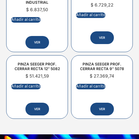
INDUSTRIAL
$
6.729,22
$
6.837,50
Añadir al carrito
Añadir al carrito
VER
VER
PINZA SEEGER PROF.
PINZA SEEGER PROF.
CERRAR RECTA 12″ 5082
CERRAR RECTA 9″ 5078
$
51.421,59
$
27.369,74
Añadir al carrito
Añadir al carrito
VER
VER