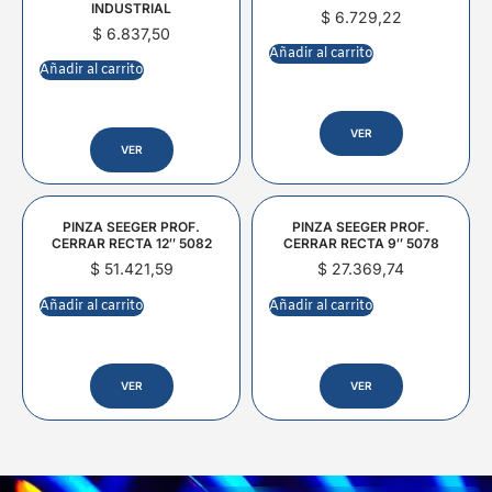
INDUSTRIAL
$
6.729,22
$
6.837,50
Añadir al carrito
Añadir al carrito
VER
VER
PINZA SEEGER PROF.
PINZA SEEGER PROF.
CERRAR RECTA 12″ 5082
CERRAR RECTA 9″ 5078
$
51.421,59
$
27.369,74
Añadir al carrito
Añadir al carrito
VER
VER