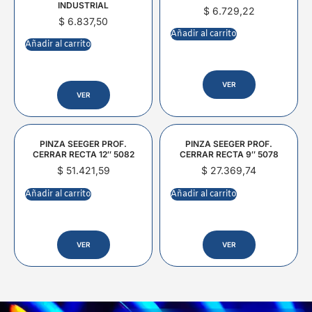
INDUSTRIAL
$
6.729,22
$
6.837,50
Añadir al carrito
Añadir al carrito
VER
VER
PINZA SEEGER PROF.
PINZA SEEGER PROF.
CERRAR RECTA 12″ 5082
CERRAR RECTA 9″ 5078
$
51.421,59
$
27.369,74
Añadir al carrito
Añadir al carrito
VER
VER