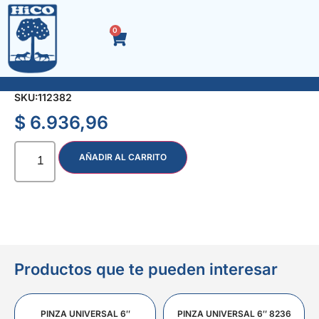
0
LLAVE T HEXAG. 7 mm. L 300 mm. 6637
SKU:
112382
$
6.936,96
AÑADIR AL CARRITO
Productos que te pueden interesar
PINZA UNIVERSAL 6″
PINZA UNIVERSAL 6″ 8236