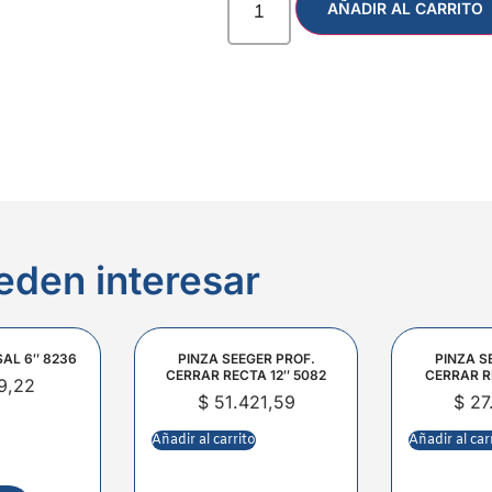
AÑADIR AL CARRITO
eden interesar
SAL 6″ 8236
PINZA SEEGER PROF.
PINZA S
CERRAR RECTA 12″ 5082
CERRAR R
9,22
$
51.421,59
$
27
Añadir al carrito
Añadir al car