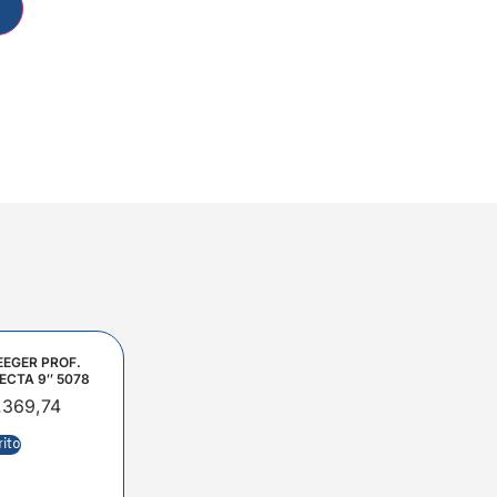
EEGER PROF.
ECTA 9″ 5078
.369,74
rito