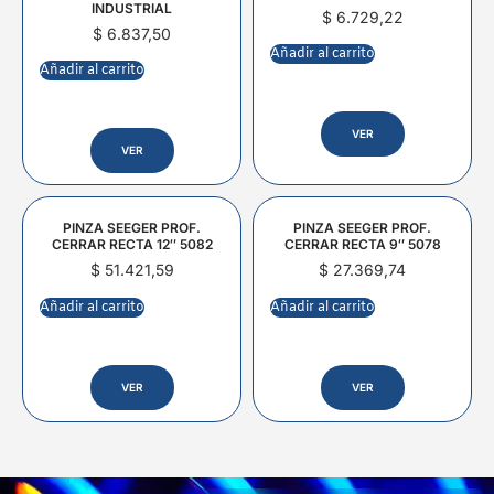
INDUSTRIAL
$
6.729,22
$
6.837,50
Añadir al carrito
Añadir al carrito
VER
VER
PINZA SEEGER PROF.
PINZA SEEGER PROF.
CERRAR RECTA 12″ 5082
CERRAR RECTA 9″ 5078
$
51.421,59
$
27.369,74
Añadir al carrito
Añadir al carrito
VER
VER