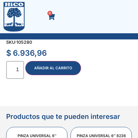
0
LLAVE T HEXAG. 13 mm. L 300 mm. 6643
SKU:
105280
$
6.936,96
AÑADIR AL CARRITO
Productos que te pueden interesar
PINZA UNIVERSAL 6″
PINZA UNIVERSAL 6″ 8236