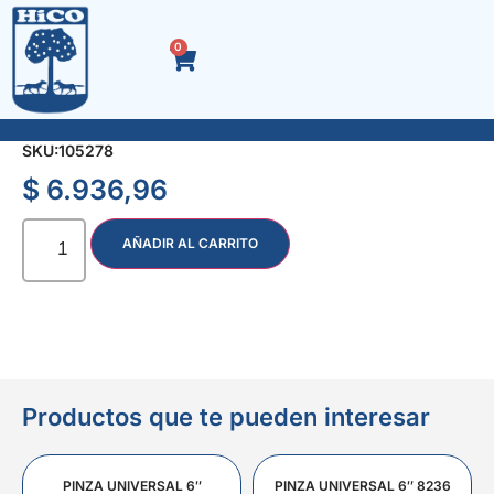
0
LLAVE T HEXAG. 11 mm. L 300 mm. 6641
SKU:
105278
$
6.936,96
AÑADIR AL CARRITO
Productos que te pueden interesar
PINZA UNIVERSAL 6″
PINZA UNIVERSAL 6″ 8236