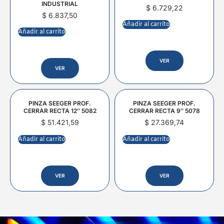
INDUSTRIAL
$
6.729,22
$
6.837,50
Añadir al carrito
Añadir al carrito
VER
VER
PINZA SEEGER PROF.
PINZA SEEGER PROF.
CERRAR RECTA 12″ 5082
CERRAR RECTA 9″ 5078
$
51.421,59
$
27.369,74
Añadir al carrito
Añadir al carrito
VER
VER