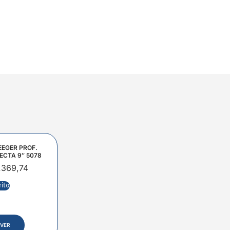
EEGER PROF.
ECTA 9″ 5078
.369,74
rito
VER