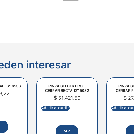
eden interesar
SAL 6″ 8236
PINZA SEEGER PROF.
PINZA S
CERRAR RECTA 12″ 5082
CERRAR R
9,22
$
51.421,59
$
27
Añadir al carrito
Añadir al car
VER