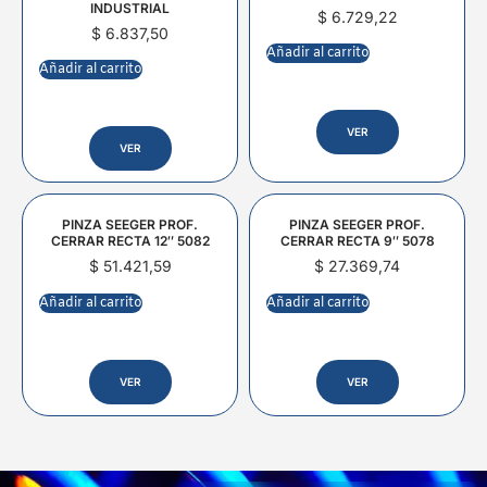
INDUSTRIAL
$
6.729,22
$
6.837,50
Añadir al carrito
Añadir al carrito
VER
VER
PINZA SEEGER PROF.
PINZA SEEGER PROF.
CERRAR RECTA 12″ 5082
CERRAR RECTA 9″ 5078
$
51.421,59
$
27.369,74
Añadir al carrito
Añadir al carrito
VER
VER