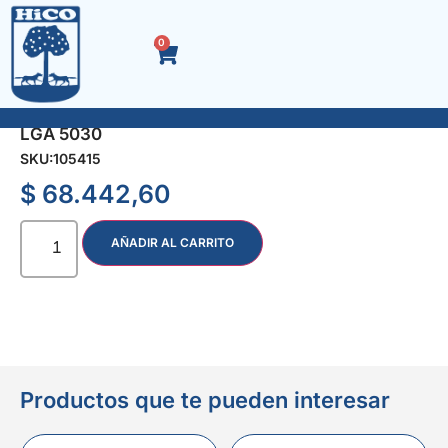
0
LLAVE ALLEN x 7 Pzas CARD/MGO ANATOM MM
LGA 5030
SKU:
105415
$
68.442,60
AÑADIR AL CARRITO
Productos que te pueden interesar