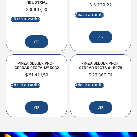
INDUSTRIAL
$
6.729,22
$
6.837,50
Añadir al carrito
Añadir al carrito
VER
VER
PINZA SEEGER PROF.
PINZA SEEGER PROF.
CERRAR RECTA 12″ 5082
CERRAR RECTA 9″ 5078
$
51.421,59
$
27.369,74
Añadir al carrito
Añadir al carrito
VER
VER