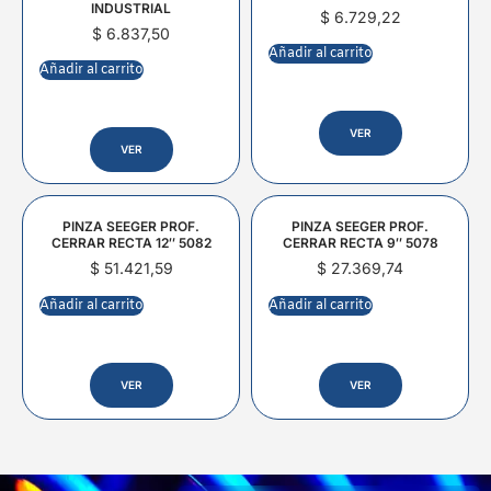
INDUSTRIAL
$
6.729,22
$
6.837,50
Añadir al carrito
Añadir al carrito
VER
VER
PINZA SEEGER PROF.
PINZA SEEGER PROF.
CERRAR RECTA 12″ 5082
CERRAR RECTA 9″ 5078
$
51.421,59
$
27.369,74
Añadir al carrito
Añadir al carrito
VER
VER