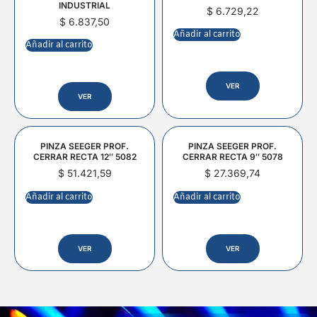
INDUSTRIAL
$
6.729,22
$
6.837,50
Añadir al carrito
Añadir al carrito
VER
VER
PINZA SEEGER PROF.
PINZA SEEGER PROF.
CERRAR RECTA 12″ 5082
CERRAR RECTA 9″ 5078
$
51.421,59
$
27.369,74
Añadir al carrito
Añadir al carrito
VER
VER